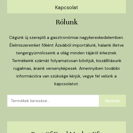
Kapcsolat
Rólunk
Cégünk új szereplő a gasztronómiai nagykereskedelemben.
Élelmiszereinket főként Ázsiából importálunk, halaink illetve
tengergyümölcseink a világ minden tájáról érkeznek.
Termékeink számát folyamatosan bővítjük, kiszállításunk
rugalmas, áraink versenyképesek. Amennyiben további
információra van szüksége kérjük, vegye fel velünk a
kapcsolatot.
Keresés
Keresés
a
következőre: