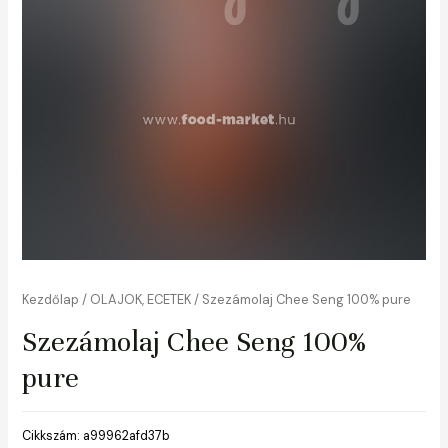
Kezdőlap
/
OLAJOK, ECETEK
/ Szezámolaj Chee Seng 100% pure
Szezámolaj Chee Seng 100%
pure
Cikkszám:
a99962afd37b