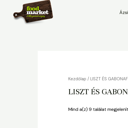
to
Ázs
content
Kezdőlap
/ LISZT ÉS GABONAF
LISZT ÉS GABO
Mind a(z) 9 találat megjelení