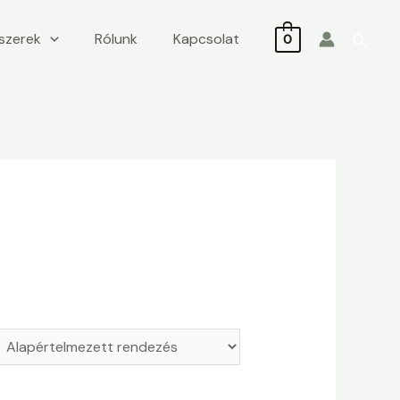
iszerek
Rólunk
Kapcsolat
Searc
0