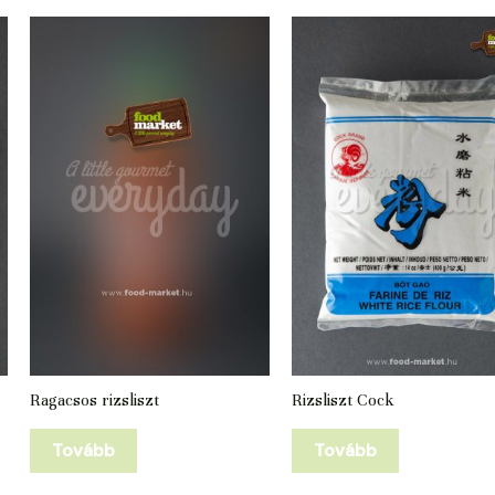
Ragacsos rizsliszt
Rizsliszt Cock
Tovább
Tovább