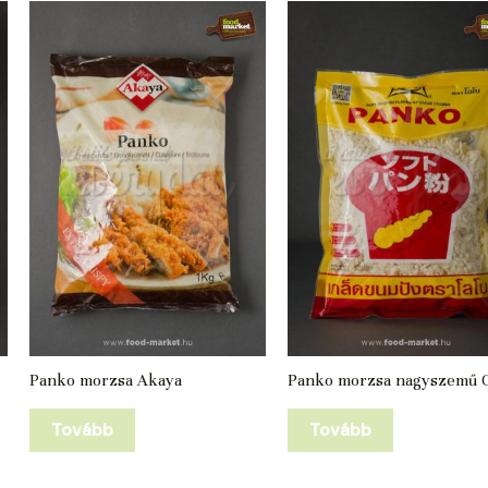
Panko morzsa Akaya
Panko morzsa nagyszemű G
Tovább
Tovább