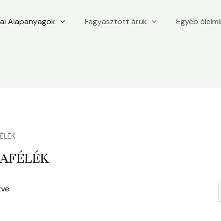
iai Alapanyagok
Fagyasztott áruk
Egyéb élelm
ÉLÉK
NAFÉLÉK
tve