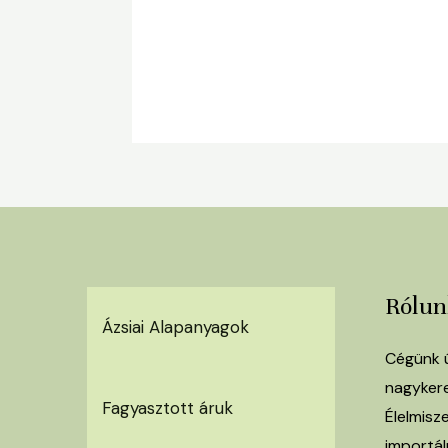
Rólun
Ázsiai Alapanyagok
Cégünk ú
nagyker
Fagyasztott áruk
Élelmisz
importálu