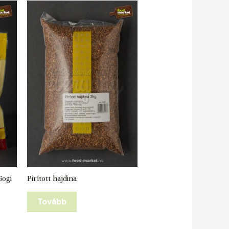
ogi
Pirított hajdina
Tovább