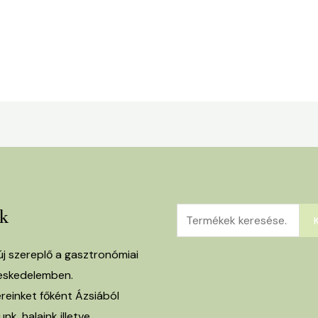
Keresés
k
a
következőre:
j szereplő a gasztronómiai
eskedelemben.
ereinket főként Ázsiából
nk, halaink illetve