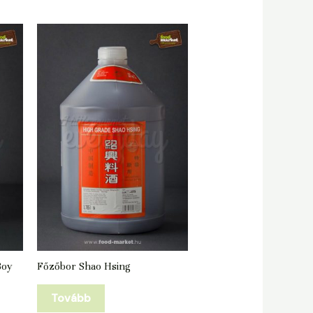
Boy
Főzőbor Shao Hsing
Tovább