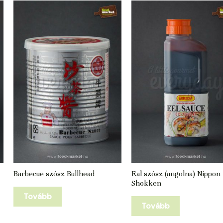
Barbecue szósz Bullhead
Eal szósz (angolna) Nippon
Shokken
Tovább
Tovább