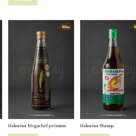
Halszósz Megachef prémium
Halszósz Shrimp