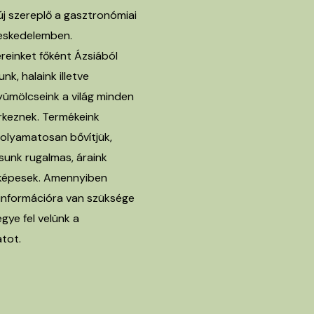
következőre:
j szereplő a gasztronómiai
eskedelemben.
ereinket főként Ázsiából
nk, halaink illetve
ümölcseink a világ minden
érkeznek. Termékeink
olyamatosan bővítjük,
ásunk rugalmas, áraink
képesek. Amennyiben
információra van szüksége
egye fel velünk a
tot.