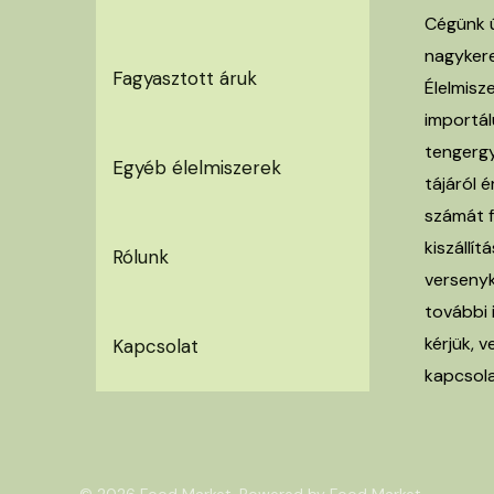
Cégünk ú
nagyker
Fagyasztott áruk
Élelmisz
importálu
tengergy
Egyéb élelmiszerek
tájáról 
számát f
kiszállít
Rólunk
verseny
további 
kérjük, v
Kapcsolat
kapcsola