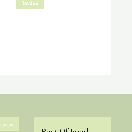
Tovább
Keresés
Best Of Food