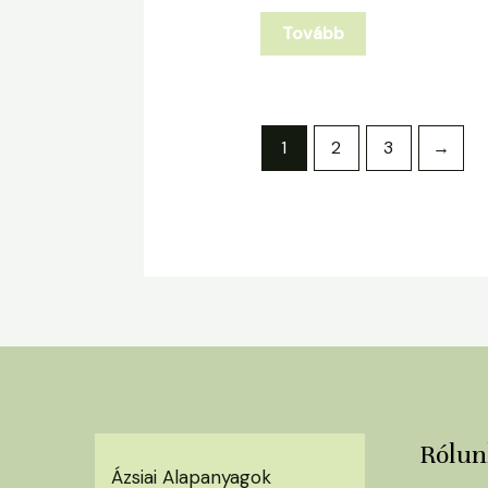
Tovább
1
2
3
→
Rólun
Ázsiai Alapanyagok