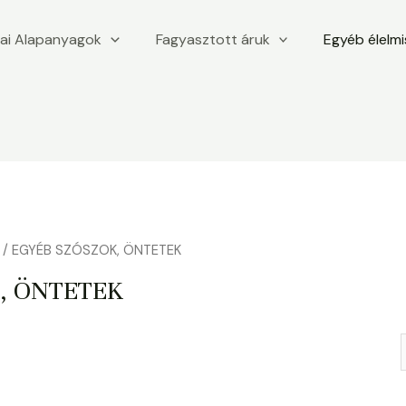
iai Alapanyagok
Fagyasztott áruk
Egyéb élelm
/ EGYÉB SZÓSZOK, ÖNTETEK
, ÖNTETEK