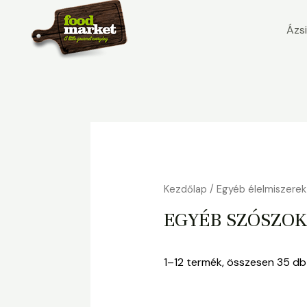
to
Ázs
content
Kezdőlap
/
Egyéb élelmiszerek
EGYÉB SZÓSZOK
1–12 termék, összesen 35 db