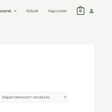
iszerek
Rólunk
Kapcsolat
Searc
0