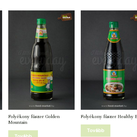
Folyékony fűszer Golden
Folyékony fűszer Healthy 
Mountain
Tovább
Tovább