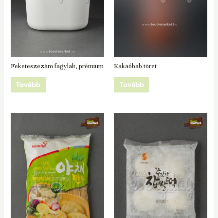
Feketeszezám fagylalt, prémium
Kakaóbab töret
Tovább
Tovább