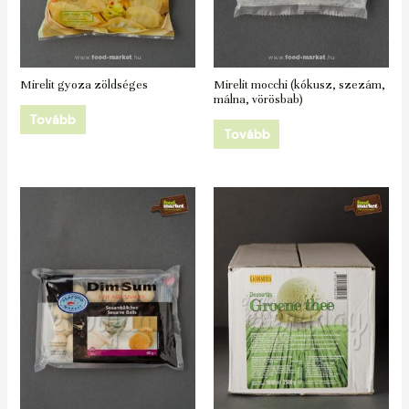
Mirelit gyoza zöldséges
Mirelit mocchi (kókusz, szezám,
málna, vörösbab)
Tovább
Tovább