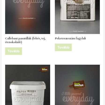
Callebaut pasztillák (fehér, tej,
Feketeszezám fagylalt
étcsokoládé)
Tovább
Tovább