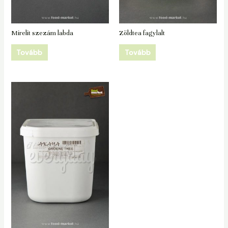
Mirelit szezám labda
Zöldtea fagylalt
Tovább
Tovább