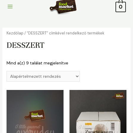
to
0
Main
content
Menu
Kezdőlap
/ “DESSZERT” címkével rendelkező termékek
DESSZERT
Mind a(z) 9 találat megjelenítve