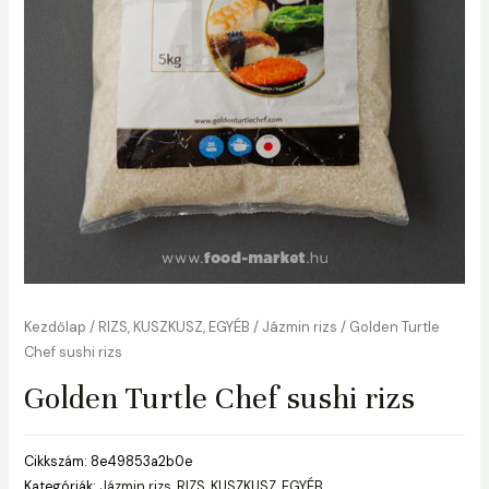
Kezdőlap
/
RIZS, KUSZKUSZ, EGYÉB
/
Jázmin rizs
/ Golden Turtle
Chef sushi rizs
Golden Turtle Chef sushi rizs
Cikkszám:
8e49853a2b0e
Kategóriák:
Jázmin rizs
,
RIZS, KUSZKUSZ, EGYÉB