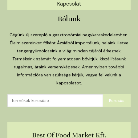
Kapcsolat
Rólunk
Cégünk új szereplő a gasztronómiai nagykereskedelemben.
Élelmiszereinket főként Ázsiából importálunk, halaink illetve
tengergyümölcseink a világ minden tájáról érkeznek.
Termékeink számát folyamatosan bővítjük, kiszállításunk
rugalmas, áraink versenyképesek. Amennyiben további
információra van szüksége kérjük, vegye fel velünk a
kapcsolatot.
Keresés
Keresés
a
következőre:
Best Of Food Market Kft.