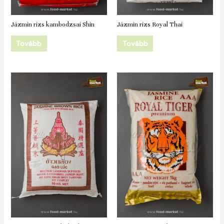
Jázmin rizs kambodzsai Shin
Jázmin rizs Royal Thai
Tovább
Tovább