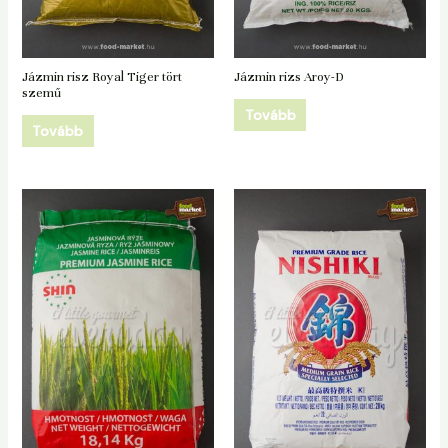
Jázmin risz Royal Tiger tört
Jázmin rizs Aroy-D
szemű
Tovább
Tovább