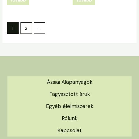
Tovább
Tovább
1
2
→
Ázsiai Alapanyagok
Fagyasztott áruk
Egyéb élelmiszerek
Rólunk
Kapcsolat