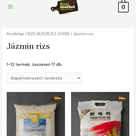
to
0
Main
content
Menu
Kezdőlap
/
RIZS, KUSZKUSZ, EGYÉB
/ Jázmin rizs
Jázmin rizs
1–12 termék, összesen 17 db