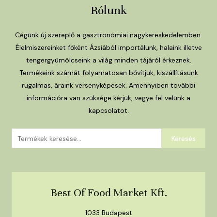
Rólunk
Cégünk új szereplő a gasztronómiai nagykereskedelemben.
Élelmiszereinket főként Ázsiából importálunk, halaink illetve
tengergyümölcseink a világ minden tájáról érkeznek.
Termékeink számát folyamatosan bővítjük, kiszállításunk
rugalmas, áraink versenyképesek. Amennyiben további
információra van szüksége kérjük, vegye fel velünk a
kapcsolatot.
Keresés
Keresés
a
következőre:
Best Of Food Market Kft.
1033 Budapest