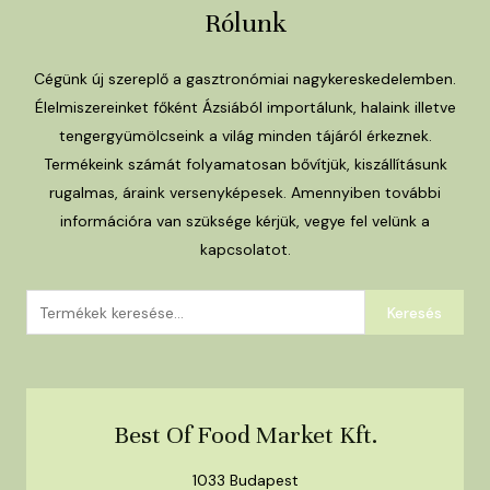
Rólunk
Cégünk új szereplő a gasztronómiai nagykereskedelemben.
Élelmiszereinket főként Ázsiából importálunk, halaink illetve
tengergyümölcseink a világ minden tájáról érkeznek.
Termékeink számát folyamatosan bővítjük, kiszállításunk
rugalmas, áraink versenyképesek. Amennyiben további
információra van szüksége kérjük, vegye fel velünk a
kapcsolatot.
Keresés
Keresés
a
következőre:
Best Of Food Market Kft.
1033 Budapest