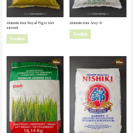
Jázmin risz Royal Tiger tört
Jázmin rizs Aroy-D
szemű
Tovább
Tovább