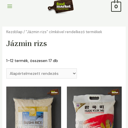
to
0
Main
content
Menu
Kezdőlap
/ “Jázmin rizs” címkével rendelkező termékek
Jázmin rizs
1–12 termék, összesen 17 db