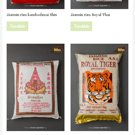
Jázmin rizs kambodzsai Shin
Jázmin rizs Royal Thai
Tovább
Tovább