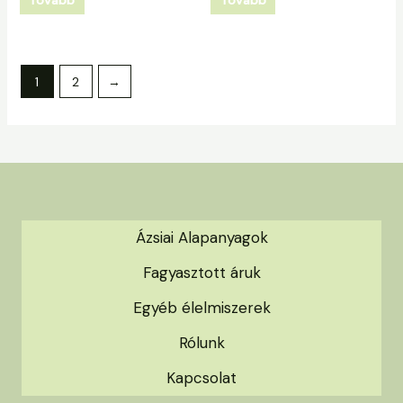
Tovább
Tovább
1
2
→
Ázsiai Alapanyagok
Fagyasztott áruk
Egyéb élelmiszerek
Rólunk
Kapcsolat