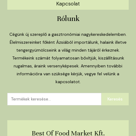
Kapcsolat
Rólunk
Cégünk új szereplő a gasztronómiai nagykereskedelemben.
Élelmiszereinket főként Ázsiából importálunk, halaink illetve
tengergyümölcseink a világ minden tájáról érkeznek.
Termékeink számát folyamatosan bővítjük, kiszállításunk
rugalmas, áraink versenyképesek. Amennyiben további
információra van szüksége kérjük, vegye fel velünk a
kapcsolatot.
Keresés
Keresés
a
következőre:
Best Of Food Market Kft.