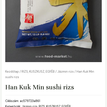
Kezdőlap
/
RIZS, KUSZKUSZ, EGYÉB
/
Jázmin rizs
/ Han Kuk Min
sushi rizs
Han Kuk Min sushi rizs
Cikkszám:
ac579723a861
Kategóriák:
Jázmin rizs
,
RIZS, KUSZKUSZ, EGYÉB