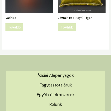
Vadrizs
Jázmin risz Royal Tiger
Tovább
Tovább
Ázsiai Alapanyagok
Fagyasztott áruk
Egyéb élelmiszerek
Rólunk