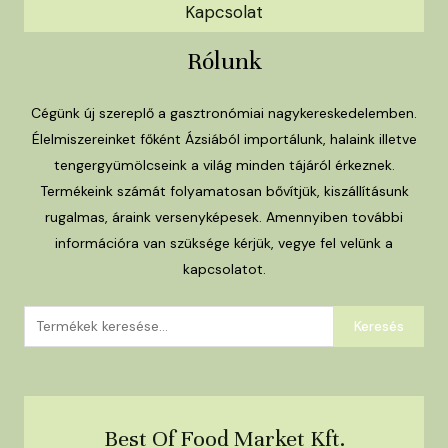
Kapcsolat
Rólunk
Cégünk új szereplő a gasztronómiai nagykereskedelemben.
Élelmiszereinket főként Ázsiából importálunk, halaink illetve
tengergyümölcseink a világ minden tájáról érkeznek.
Termékeink számát folyamatosan bővítjük, kiszállításunk
rugalmas, áraink versenyképesek. Amennyiben további
információra van szüksége kérjük, vegye fel velünk a
kapcsolatot.
Keresés
Keresés
a
következőre:
Best Of Food Market Kft.