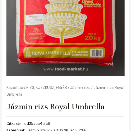
Kezdőlap
/
RIZS, KUSZKUSZ, EGYÉB
/
Jázmin rizs
/ Jázmin rizs Royal
Umbrella
Jázmin rizs Royal Umbrella
Cikkszám:
dd35a5a4efc6
Kategóriák:
Jázmin rizs
,
RIZS, KUSZKUSZ, EGYÉB