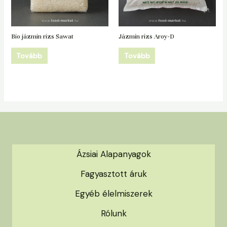
Bio jázmin rizs Sawat
Jázmin rizs Aroy-D
Tovább
Tovább
Ázsiai Alapanyagok
Fagyasztott áruk
Egyéb élelmiszerek
Rólunk