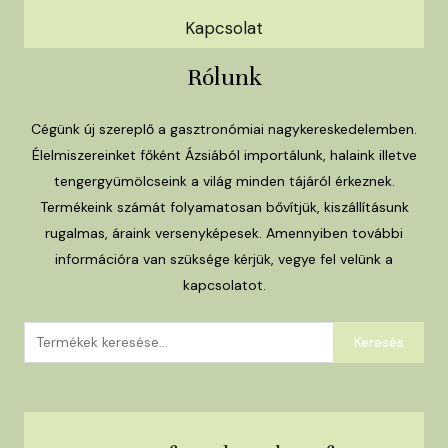
Kapcsolat
Rólunk
Cégünk új szereplő a gasztronómiai nagykereskedelemben.
Élelmiszereinket főként Ázsiából importálunk, halaink illetve
tengergyümölcseink a világ minden tájáról érkeznek.
Termékeink számát folyamatosan bővítjük, kiszállításunk
rugalmas, áraink versenyképesek. Amennyiben további
információra van szüksége kérjük, vegye fel velünk a
kapcsolatot.
Keresés
Keresés
a
következőre: