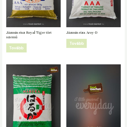
Jázmin risz Royal Tiger tört
Jázmin rizs Aroy-D
szemű
Tovább
Tovább