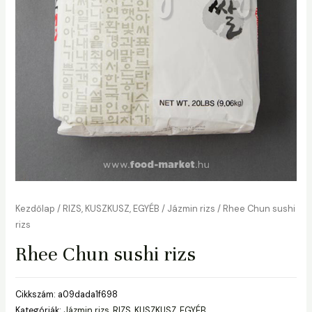
Kezdőlap
/
RIZS, KUSZKUSZ, EGYÉB
/
Jázmin rizs
/ Rhee Chun sushi
rizs
Rhee Chun sushi rizs
Cikkszám:
a09dada1f698
Kategóriák:
Jázmin rizs
,
RIZS, KUSZKUSZ, EGYÉB